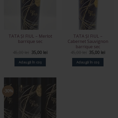
TATA ȘI FIUL – Merlot
TATA ȘI FIUL –
barrique sec
Cabernet Sauvignon
barrique sec
Prețul
Prețul
Prețul
Prețul
45,00
lei
35,00
lei
45,00
lei
35,00
lei
inițial
curent
inițial
curent
a
este:
a
este:
Adaugă în coș
Adaugă în coș
fost:
35,00 lei.
fost:
35,00 l
45,00 lei.
45,00 lei.
-30%