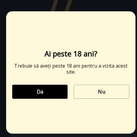
office@cramatatasifiul.ro
Ai peste 18 ani?
+40 751 033 388
Trebuie să aveți peste 18 ani pentru a vizita acest
site.
Da
Nu
ABONEAZĂ-TE LA NEWSLETTER
Abonați-vă pentru a primi notificări despre oferte
speciale, promoții și noutăți.