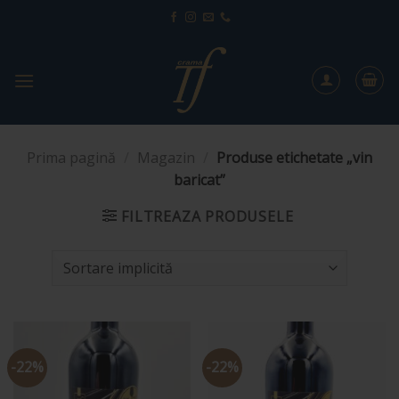
Sari
la
conținut
Prima pagină
/
Magazin
/
Produse etichetate „vin
baricat”
FILTREAZA PRODUSELE
-22%
-22%