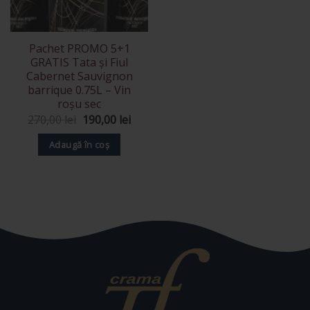
Pachet PROMO 5+1
GRATIS Tata și Fiul
Cabernet Sauvignon
barrique 0.75L – Vin
roșu sec
Prețul
Prețul
270,00
lei
190,00
lei
inițial
curent
a
este:
Adaugă în coș
fost:
190,00 lei.
270,00 lei.