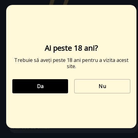
office@cramatatasifiul.ro
Ai peste 18 ani?
+40 751 033 388
Trebuie să aveți peste 18 ani pentru a vizita acest
site.
Da
Nu
ABONEAZĂ-TE LA NEWSLETTER
Abonați-vă pentru a primi notificări despre oferte
speciale, promoții și noutăți.