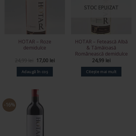
STOC EPUIZAT
HOTAR – Roze
HOTAR – Fetească Albă
demidulce
& Tămâioasă
Românească demidulce
Prețul
Prețul
24,99
lei
17,00
lei
24,99
lei
inițial
curent
a
este:
Adaugă în coș
Citește mai mult
fost:
17,00 lei.
24,99 lei.
-16%