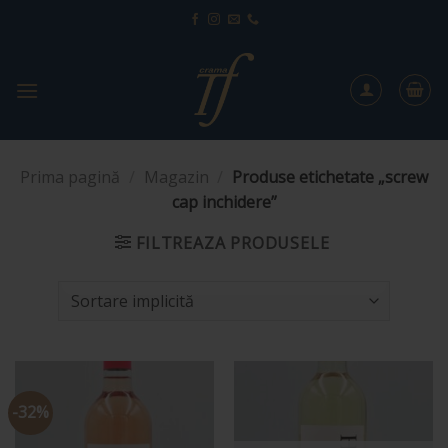
Sari
la
conținut
Prima pagină
/
Magazin
/
Produse etichetate „screw
cap inchidere”
FILTREAZA PRODUSELE
-32%