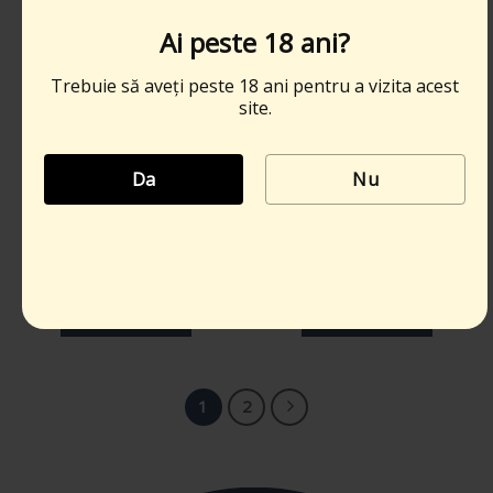
Ai peste 18 ani?
Trebuie să aveți peste 18 ani pentru a vizita acest
site.
Da
Nu
Tata și Fiul Chardonnay
Roze demisec Bag-in-
Bag in box 10L – vin alb
Box 3l
demisec
148,00
lei
50,00
lei
Adaugă în coș
Adaugă în coș
1
2