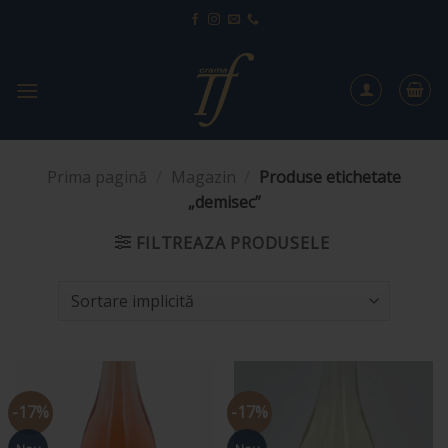
Sari
la
conținut
Prima pagină
/
Magazin
/
Produse etichetate
„demisec”
FILTREAZA PRODUSELE
-17%
-17%