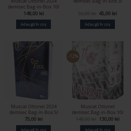
Muscat Ottonel 2024
demisec Bag-in-Box 3l
demisec Bag-in-Box 10l
Prețul
Prețul
148,00
lei
50,00
lei
45,00
lei
inițial
curent
a
este:
Adaugă în coș
Adaugă în coș
fost:
45,00 l
50,00 lei.
-12%
Muscat Ottonel 2024
Muscat Ottonel
demisec Bag-in-Box 5l
demisec Bag-in-Box 10l
Prețul
Prețu
75,00
lei
148,00
lei
130,00
lei
inițial
curen
a
este:
Adaugă în coș
Adaugă în coș